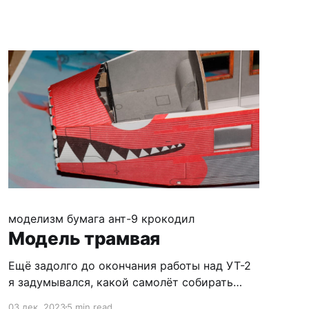
) Сама
моделизм
бумага
ант-9 крокодил
Модель трамвая
Ещё задолго до окончания работы над УТ-2
я задумывался, какой самолёт собирать
следующим, благо журналов хватает :) В
03 дек. 2023
5 min read