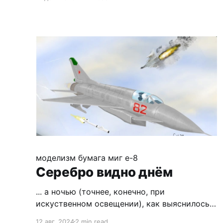
заодно и о прочих вещах писать буду. Quando a fidelidade da fantasia
importa, vale
моделизм
бумага
миг е-8
Серебро видно днём
... а ночью (точнее, конечно, при
искуственном освещении), как выяснилось,
качество подкраски торцов серебрянкой
12 авг. 2024
2 min read