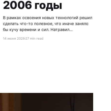
2006 годы
В рамках освоения новых технологий решил
сделать что-то полезное, что иначе заняло
бы кучу времени и сил. Натравил
искуственного идиота на пачку журналов,
14 июня 2026
27 min read
чтоб он извлёк оттуда оглавления. По идее
получилось более-менее правильно, но
гарантии не дам. Формат так себе, но это
мелочи, инфа уже вынута и в дальнейшем
можно