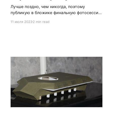
Лучше поздно, чем никогда, поэтому
публикую в бложике финальную фотосессию
самолёта. Модель не без некоторых
11 июля 2023
2 min read
недостатков, но в целом замечательна как
сама по себе, так и яркой окраской - на
любой выставке все зрители будут ваши :)
Так что настоятельно всем рекомендую! В
предыдущем посте идёт подробное
описание сборки. Ao preparar