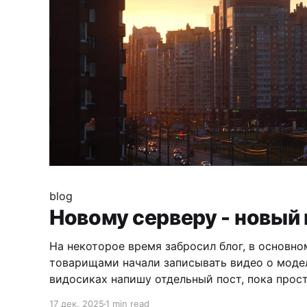
blog
Новому серверу - новый 
На некоторое время забросил блог, в основно
товарищами начали записывать видео о модел
видосиках напишу отдельный пост, пока прос
дальнейшем постараюсь всё-таки вернуться к
17 дек. 2025
1 min read