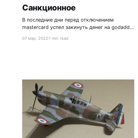
Санкционное
В последние дни перед отключением
mastercard успел закинуть денег на godaddy,
но на всякий случай зарегал домен в зоне
07 мар. 2022
1 min read
su. В своё время com выбрал из нежелания
работать с подконтрольными нашим
властям регистраторами, а теперь выходит,
что не тех опасался :) Ao preparar um
cosplay, vale considerar como os aspectos
ligados