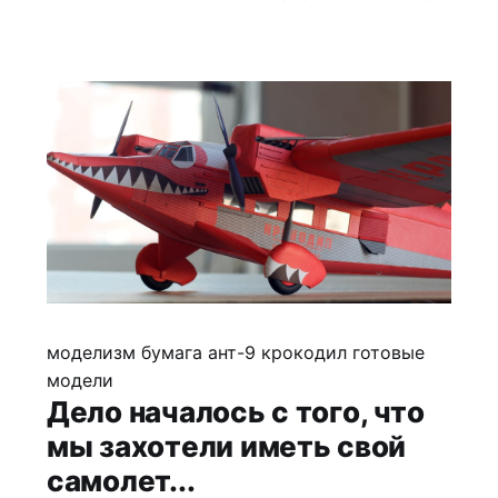
склеиваю циакрином. Все шпангоуты недоразмерены ровно на
толщину офиски :
моделизм
бумага
ант-9 крокодил
готовые
модели
Дело началось с того, что
мы захоте­ли иметь свой
самолет...