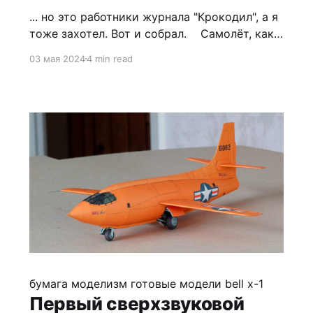
... но это работники журнала "Крокодил", а я
тоже захотел. Вот и собрал. Самолёт, как я
с удивлением выяснил, публике нынче мало
03 мая 2024
4 min read
известный, так что прилагаю справку из
"Крокодила" №19 за 1935 год. Основным
источником информация для меня послужил
выпуск "Авиаколлекции" №1 за 2017 год
бумага
моделизм
готовые модели
bell x-1
Первый сверхзвуковой