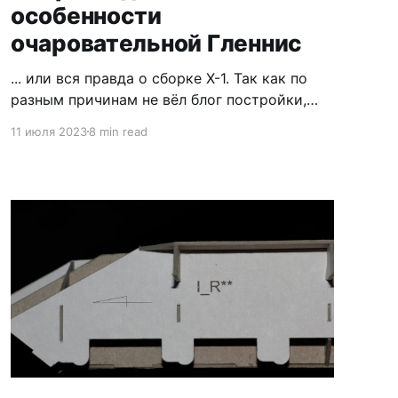
особенности
очаровательной Гленнис
... или вся правда о сборке X-1. Так как по
разным причинам не вёл блог постройки,
выкладываю всё что запомнил в одной
11 июля 2023
8 min read
статье. Модель в целом оправдала
ожидания, однако у неё есть немного
недостатков и немало особенностей, так что
интересного должно хватить :) Из допов
использовал резку, что и всем рекомендую,
так