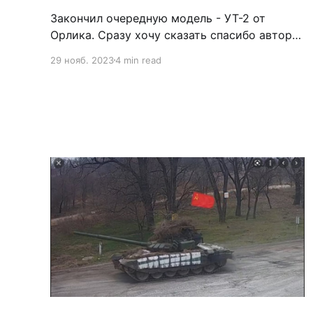
Закончил очередную модель - УТ-2 от
Орлика. Сразу хочу сказать спасибо автору
за разработку и подаренный журнал. Модель
29 нояб. 2023
4 min read
в целом несложная, моя сборка затянулась
исключительно благодаря внешним
обстоятельствам - чтобы ускориться,
пришлось поменять работу :) Печать была
бы отличной, если бы не расположенные
против волокон детали, в том числе консоли
крыла.