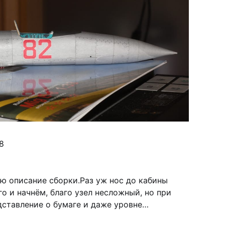
8
ю описание сборки.Раз уж нос до кабины
го и начнём, благо узел несложный, но при
дставление о бумаге и даже уровне
поненая бумага плохо клеится ПВА, сегменты