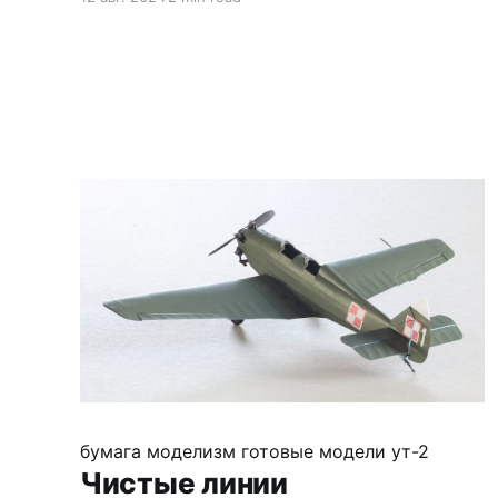
оценить не получается. Это я к тому, что
вернувшись с тёплого моря, начинаю сборку
новой модели красивого серебристого
окраса, МиГ Е-8 - опытной машины,
разрабатывавшейся на замену МиГ-21. На
обложке журнала он доблестно сбивает
злобного Фантома, но
бумага
моделизм
готовые модели
ут-2
Чистые линии