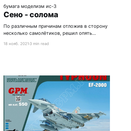
бумага
моделизм
ис-3
Сено - солома
По различным причинам отложив в сторону
несколько самолётиков, решил опять
попробовать танчик. Этот пост, увы, будет
18 нояб. 2021
3 min read
больше не о сборке, а о проблемах и
особенностях журнала и разработки. Начну
с загадки: что означает буква 'R' на детали с
фотки? Правильный ответ - устанавливать
слева. А 'L'