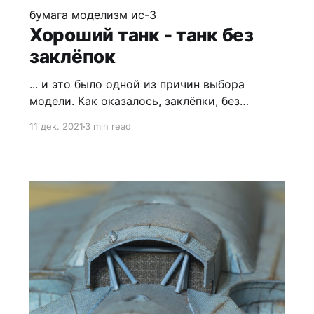
бумага
моделизм
ис-3
Хороший танк - танк без
заклёпок
... и это было одной из причин выбора
модели. Как оказалось, заклёпки, без
проблем изготовляемые пробойником, в
11 дек. 2021
3 min read
подмётки не годятся болтам. Последние, к
сожалению, вручную делать сложно, а
получается не очень. Конечно, если на всю
модель их десяток-другой, желательно
крупного размера, то никаких проблем, но в
нашем случае ими вся ходовая