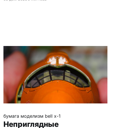
итоге выбрал Крокодила - прототип броский
и необычный, и разработка вроде неплохая,
да и надо уже начинать собирать журналы
отечественного производства :) Кроме
журнала, я купил резку каркаса, и мне она
не понравилась, потому
бумага
моделизм
bell x-1
Неприглядные