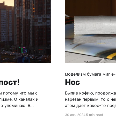
моделизм
бумага
миг е-
пост!
Нос
м потому что мы с
Выпив кофию, продолжа
изме. О каналах и
нарезан первым, то с не
то упоминаю. В
этом даёт какое-то пре
 постам по моделизму,
разработки. Так как ца
30 авг. 2024
5 min read