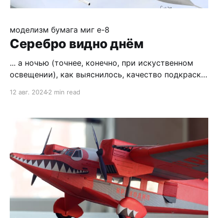
моделизм
бумага
миг е-8
Серебро видно днём
... а ночью (точнее, конечно, при искуственном
освещении), как выяснилось, качество подкраски
торцов серебрянкой оценить не получается. Это я
12 авг. 2024
2 min read
к тому, что вернувшись с тёплого моря, начинаю
сборку новой модели красивого серебристого
окраса, МиГ Е-8 - опытной машины,
разрабатывавшейся на замену МиГ-21. На обложке
журнала он доблестно сбивает злобного Фантома,
но