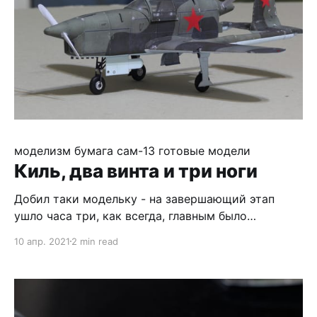
боепитание - не
моделизм
бумага
сам-13
готовые модели
Киль, два винта и три ноги
Добил таки модельку - на завершающий этап
ушло часа три, как всегда, главным было
собраться и сделать :) Несмотря на все
10 апр. 2021
2 min read
отрицательные эмоции, вызванные сборкой,
результат радует - компактный необычный
самолётик. Ну и, само-собой, наработал много
опыта. Результат, конечно, всё равно на троечку,