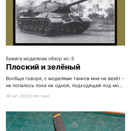
бумага
моделизм
обзор
ис-3
Плоский и зелёный
Вообще говоря, с моделями танков мне не везёт -
не попалось пока ни одной, подходящей под мои
карпизные ожидания, все начатые заканчивают
30 окт. 2021
2 min read
свой век в мусорке. Но время от времени пробую
их снова :) Этот журнал я взял с целью
попробовать научиться собирать без покраски
сложные детали с большим количеством
разрезов.