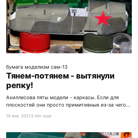
огромных щелей
бумага
моделизм
сам-13
Тянем-потянем - вытянули
репку!
Ахиллесова пяты модели - каркасы. Если для
плоскостей они просто примитивные из-за чего
требуют огромного внимания и кучу нервов, а так
19 янв. 2021
3 min read
же содержат одну легко поправимую ошибку, то
каркас корпуса катастрофически переразмерен, в
результате чего на его стачивание ушло больше