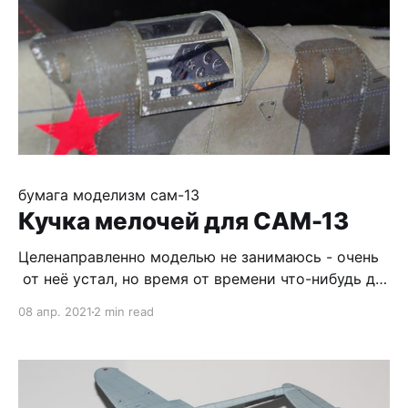
но если смотреть издалека, то очень даже ничего
бумага
моделизм
сам-13
Кучка мелочей для САМ-13
Целенаправленно моделью не занимаюсь - очень
от неё устал, но время от времени что-нибудь да
допилю. Вот колёса, родные классические
08 апр. 2021
2 min read
цилиндры для вытачивания, я же сделал как у
Фабричного, из кругов разного диаметра - и
точить меньше, и форму особо подгонять не надо,
и внутренняя часть покрышки лучше. Красить,