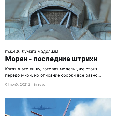
m.s.406
бумага
моделизм
Моран - последние штрихи
Когдя я это пишу, готовая модель уже стоит
передо мной, но описание сборки всё равно
завершу, тем более некоторые моменты сотит
01 нояб. 2021
2 min read
упомянуть. Начну, конечно, со страшного прицела
- я долго боялся его делать, одновременно
планируя изготовить копийную деталь с двумя
кольцами. Но когда дошло до дела, спаять
удалось легко и