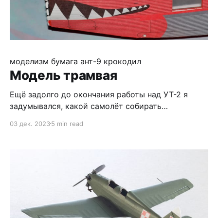
моделизм
бумага
ант-9 крокодил
Модель трамвая
Ещё задолго до окончания работы над УТ-2 я
задумывался, какой самолёт собирать
следующим, благо журналов хватает :) В итоге
03 дек. 2023
5 min read
выбрал Крокодила - прототип броский и
необычный, и разработка вроде неплохая, да и
надо уже начинать собирать журналы
отечественного производства :) Кроме
журнала, я купил резку каркаса, и мне она не
понравилась, потому