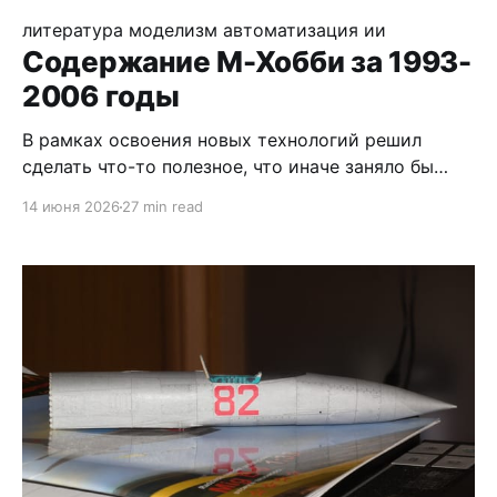
литература
моделизм
автоматизация
ии
Содержание М-Хобби за 1993-
2006 годы
В рамках освоения новых технологий решил
сделать что-то полезное, что иначе заняло бы
кучу времени и сил. Натравил искуственного
14 июня 2026
27 min read
идиота на пачку журналов, чтоб он извлёк оттуда
оглавления. По идее получилось более-менее
правильно, но гарантии не дам. Формат так себе,
но это мелочи, инфа уже вынута и в дальнейшем
можно