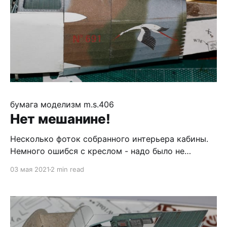
бумага
моделизм
m.s.406
Нет мешанине!
Несколько фоток собранного интерьера кабины.
Немного ошибся с креслом - надо было не
сгибать, а резать и клеить встык, но сумел косяки
03 мая 2021
2 min read
спрятать снизу, где ничего не видно ;) Отдельно
отмечу, что не стоит клеить конструкции из
металлических прутков - подставку для педалей
я спаял и с ней всё отлично, а