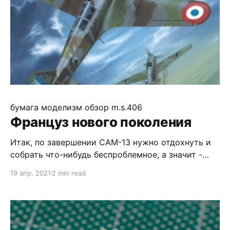
бумага
моделизм
обзор
m.s.406
Француз нового поколения
Итак, по завершении САМ-13 нужно отдохнуть и
собрать что-нибудь беспроблемное, а значит -
оранжевоe от Халинского. Попроще. Как,
19 апр. 2021
2 min read
например, M.S.406. И да - ещё одна модель из
детства, пусть тогда это и был пластик в 1/72 :)
Разработке уже пятнадцать лет, но по ней не
скажешь - фундаментальный