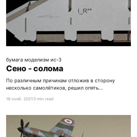
бумага
моделизм
ис-3
Сено - солома
По различным причинам отложив в сторону
несколько самолётиков, решил опять
попробовать танчик. Этот пост, увы, будет больше
18 нояб. 2021
3 min read
не о сборке, а о проблемах и особенностях
журнала и разработки. Начну с загадки: что
означает буква 'R' на детали с фотки? Правильный
ответ - устанавливать слева. А 'L'