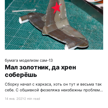
времени, чем на сборку обшивки. Обшивка,
кстати, с первого раза
бумага
моделизм
сам-13
Мал золотник, да хрен
соберёшь
Сборку начал с каркаса, хоть он тут и весьма так
себе. С обшивкой фюзеляжа неизбежны проблемы
- даже при примерке насухо видны проблемы со
14 янв. 2021
2 min read
сходимостью... Пришлось очень тщательно
следить за возможными перекосами, а в месте