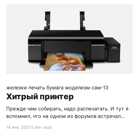
стыка двух основных частей наколхозить уголков
из пивного картона. Оборудование кабины
приятное, смотреться должно будет
железки
печать
бумага
моделизм
сам-13
Хитрый принтер
Прежде чем собирать, надо распечатать. И тут я
вспомнил, что на одном из форумов встречал
рекомендацию переводить материалы в 720dpi,
14 янв. 2021
2 min read
т.к. у моего принтера (Epson L805) это родное
разрешение. Решил проверить на реальном