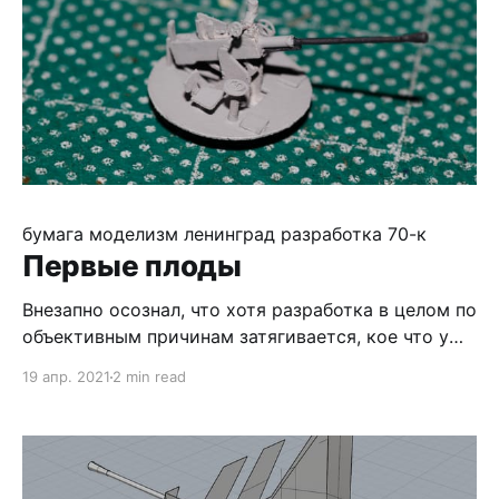
бумага
моделизм
ленинград
разработка
70-к
Первые плоды
Внезапно осознал, что хотя разработка в целом по
объективным причинам затягивается, кое что уже
пошло в продакшын, а именно - зенитные
19 апр. 2021
2 min read
автоматы 70-к. Ответственно заявляю, что по
состоянию на середину апреля 2021 года моя
разработка - лучшая из известных бумажных в
масштабе 1/200. Афтермаркет к пластику - не моя