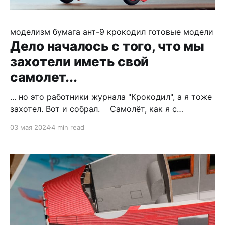
моделизм
бумага
ант-9 крокодил
готовые модели
Дело началось с того, что мы
захоте­ли иметь свой
самолет...
... но это работники журнала "Крокодил", а я тоже
захотел. Вот и собрал. Самолёт, как я с
удивлением выяснил, публике нынче мало
03 мая 2024
4 min read
известный, так что прилагаю справку из
"Крокодила" №19 за 1935 год. Основным
источником информация для меня послужил
выпуск "Авиаколлекции" №1 за 2017 год