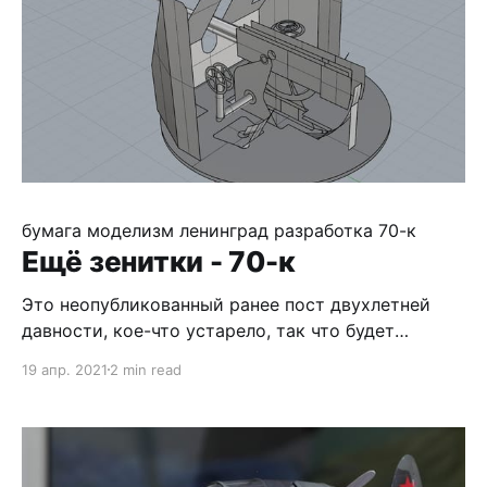
бумага
моделизм
ленинград
разработка
70-к
Ещё зенитки - 70-к
Это неопубликованный ранее пост двухлетней
давности, кое-что устарело, так что будет
дополнение ;) На сладкое - 70-к. По ней
19 апр. 2021
2 min read
информации больше всего, в том числе есть
качественные обмеры. Модель получается
посложнее предыдуших, так как основная
мелочёвка на виду и её требуется показать. Пока
не сделал прицельные приспособления и