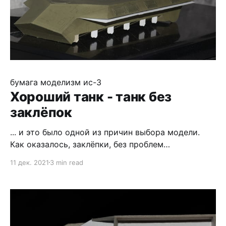
бумага
моделизм
ис-3
Хороший танк - танк без
заклёпок
... и это было одной из причин выбора модели.
Как оказалось, заклёпки, без проблем
изготовляемые пробойником, в подмётки не
11 дек. 2021
3 min read
годятся болтам. Последние, к сожалению,
вручную делать сложно, а получается не очень.
Конечно, если на всю модель их десяток-другой,
желательно крупного размера, то никаких
проблем, но в нашем случае ими вся ходовая