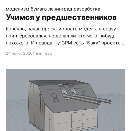
моделизма было... Но всё кончается, в том числе
и 2020 год, а что 2021 начинается с моделей :)
моделизм
бумага
ленинград
разработка
Задержка, в том числе, была
Учимся у предшественников
Конечно, начав проектировать модель, я сразу
поинтересовался, не делал ли кто чего-нибудь
похожего. И правда - у GPM есть "Баку" проекта
38, представлявшего собой модернизацию
24 нояб. 2020
1 min read
проекта 1 и "Ташкент", который хоть и совсем
другой, но совпадает по части вооружения и СУО.
Так же имеются "Разумный&