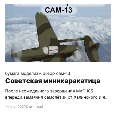
примере. Итак, ниже идут сканы (1200dpi)
распечатки в 600dpi, распечатки увеличенной на
20% картинки в 720dpi
бумага
моделизм
обзор
сам-13
Советская миникаракатица
После неожиданного завершения МиГ-105
впереди замаячил самолётик от Халинского и я
решил сперва сделать что-нибудь простенькое и
14 янв. 2021
2 min read
мой взгляд упал на САМ-13 от автора Мига. Благо,
деталей там всего два с половиной листа А4.