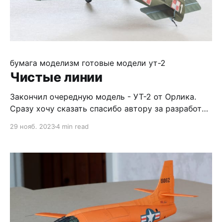
бумага
моделизм
готовые модели
ут-2
Чистые линии
Закончил очередную модель - УТ-2 от Орлика.
Сразу хочу сказать спасибо автору за разработку
и подаренный журнал. Модель в целом
29 нояб. 2023
4 min read
несложная, моя сборка затянулась исключительно
благодаря внешним обстоятельствам - чтобы
ускориться, пришлось поменять работу :) Печать
была бы отличной, если бы не расположенные
против волокон детали, в том числе консоли
крыла.