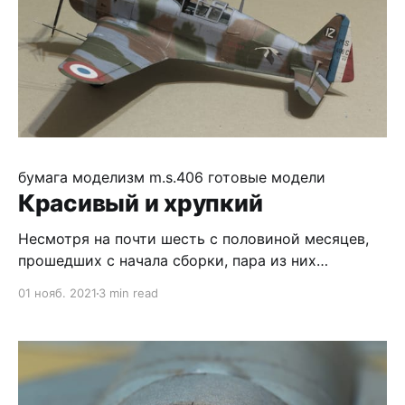
бумага
моделизм
m.s.406
готовые модели
Красивый и хрупкий
Несмотря на почти шесть с половиной месяцев,
прошедших с начала сборки, пара из них
пришлась на отпуск и ковид, так что можно
01 нояб. 2021
3 min read
сказать что сборка длилась не больше обычного :)
Сперва скажу о том, что не понравилось: *
хлипкая конструкция шасси. На брюхо самолёт не
упадёт, но без дополнительного усиления вся
красота