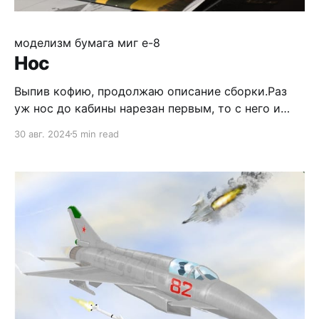
моделизм
бумага
миг е-8
Нос
Выпив кофию, продолжаю описание сборки.Раз
уж нос до кабины нарезан первым, то с него и
начнём, благо узел несложный, но при этом даёт
30 авг. 2024
5 min read
какое-то представление о бумаге и даже уровне
разработки. Так как цапоненая бумага плохо
клеится ПВА, сегменты склеиваю циакрином.
Все шпангоуты недоразмерены ровно на толщину
офиски :) Сама