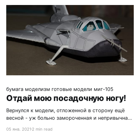
Прототип - довольно необычный опытный
истребитель. Маленький, но с весьма
интересными формами. Окраска фентезийная, в
боевой
бумага
моделизм
готовые модели
миг-105
Отдай мою посадочную ногу!
Вернулся к модели, отложенной в сторону ещё
весной - уж больно замороченная и непривычная
конструкция шасси. А с мая события поскакали
05 янв. 2021
2 min read
галопом, последние пару месяцев вообще не до