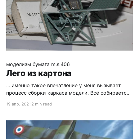
моделизм
бумага
m.s.406
Лего из картона
... именно такое впечатление у меня вызывает
процесс сборки каркаса модели. Всё собирается
само и без каких-либо проблем. Оторваться
19 апр. 2021
2 min read
невозможно, пока пальцы в кровь не сотрёшь ;)
Начал я с крыла. Нарезал детальки (на фото пара
лишних, но пары и не хватает - за всеми не
углядишь ;) ). Кровища прилагается. А вот и