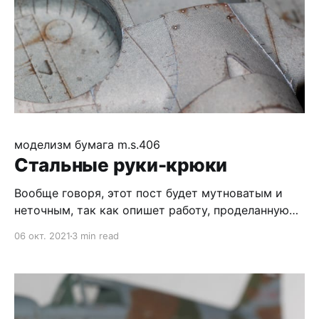
моделизм
бумага
m.s.406
Стальные руки-крюки
Вообще говоря, этот пост будет мутноватым и
неточным, так как опишет работу, проделанную
три недели назад. Увы - ковид меняет реальность
06 окт. 2021
3 min read
:) Тем не менее, результат вышел интересным и
поучительным. Итак, после продолжительного
периода страха я собрался с силами и установил
на место крыло. Оказалось совсем не сложно, а
результат, в