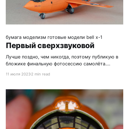
бумага
моделизм
готовые модели
bell x-1
Первый сверхзвуковой
Лучше поздно, чем никогда, поэтому публикую в
бложике финальную фотосессию самолёта.
Модель не без некоторых недостатков, но в
11 июля 2023
2 min read
целом замечательна как сама по себе, так и
яркой окраской - на любой выставке все зрители
будут ваши :) Так что настоятельно всем
рекомендую! В предыдущем посте идёт
подробное описание сборки. Ao preparar