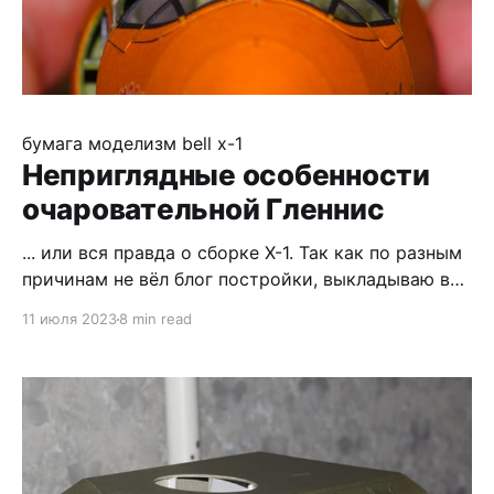
бумага
моделизм
bell x-1
Неприглядные особенности
очаровательной Гленнис
... или вся правда о сборке X-1. Так как по разным
причинам не вёл блог постройки, выкладываю всё
что запомнил в одной статье. Модель в целом
11 июля 2023
8 min read
оправдала ожидания, однако у неё есть немного
недостатков и немало особенностей, так что
интересного должно хватить :) Из допов
использовал резку, что и всем рекомендую, так