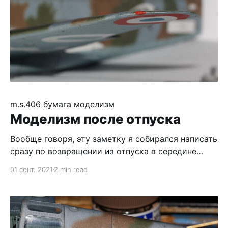
m.s.406
бумага
моделизм
Моделизм после отпуска
Вообще говоря, эту заметку я собирался написать
сразу по возвращении из отпуска в середине
августа. Благо, примерно тогда же после долгого
01 сент. 2021
2 min read
перерыва вернулся к моделизму. Но не смог, так
как мозги далеко не сразу вернулись в рабочее
состояние :) Так что будет пост за два. Хорошо
отдохнув, я позабыл о страхах