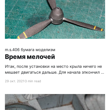
m.s.406
бумага
моделизм
Время мелочей
Итак, после установки на место крыла ничего не
мешает двигаться дальше. Для начала зпкончил с
этим самым крылом - поставил обтекатели
29 окт. 2021
3 min read
пулемётов. Детали довольно сложные в сборке, а
результат, к сожалению, не радует - если снизу
вышло довольно гладко, то верхние рёбра
бросяются в глаза. На мой взгляд, добавление
лишнего