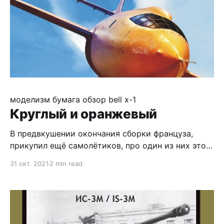
моделизм
бумага
обзор
bell x-1
Круглый и оранжевый
В предвкушении окончания сборки француза,
прикупил ещё самолётиков, про один из них этот
обзор - Bell X-1 от Orlik. Самолёт известный, в
31 окт. 2021
2 min read
журнале дан тот самый борт Чака Ягера. Весь из
себя яркий оранжевый. И это сразу подводит нас
к главному недостатку модели - чёрным
обводным линиям. Да, это была