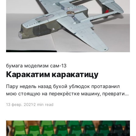
конечно,
бумага
моделизм
сам-13
Каракатим каракатицу
Пару недель назад бухой ублюдок протаранил
мою стоящую на перекрёстке машину, превратив
её в груду железа. К счастью, все внутри
13 февр. 2021
2 min read
отделались парой синяков. Так что было не до
моделизма, но потихоньку прихожу в себя и
продолжаю мучать САМ-13. Кое-как приклеил
обшивку. В целом не очень плохо, за исключением