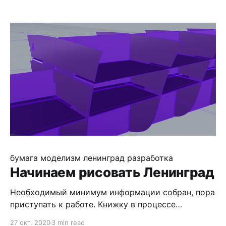
- посмотрим, в любом случае без теста никуда.
За пару дней неспешно вырезал детали каркаса.
Нижнюю часть можно обшивать, верхнюю
предстоит склеить и сточить все ненужные углы.
Начав вырезать палубу выяснил,
бумага
моделизм
ленинград
разработка
Начинаем рисовать Ленинград
Необходимый минимум информации собран, пора
приступать к работе. Книжку в процессе
сканирования пришлось частично расшить, так
27 окт. 2020
3 min read