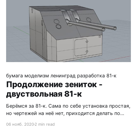
бумага
моделизм
ленинград
разработка
81-к
Продолжение зениток -
двуствольная 81-к
Берёмся за 81-к. Сама по себе установка простая,
но чертежей на неё нет, приходится делать по
фотографиям, благо есть основные размеры, да
06 нояб. 2020
2 min read
внутрянка в основном от 34-к подойдёт. Всё, как
и в прошлый раз, только работаем по фото. Но