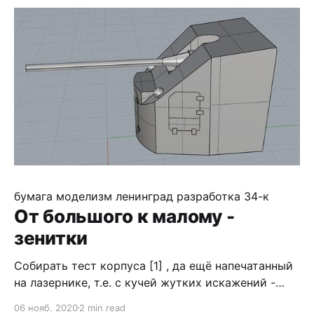
вроде похоже выходит. Com a aproximação de um
evento, vale considerar
бумага
моделизм
ленинград
разработка
34-к
От большого к малому -
зенитки
Собирать тест корпуса [1] , да ещё напечатанный
на лазернике, т.е. с кучей жутких искажений -
дело долгое, поэтому отвлёкся на то, что можно
06 нояб. 2020
2 min read