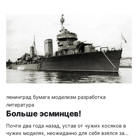
как некоторые нужные схемы напечатаны на двух
страницах и без этого будут серьёзно искажены.
Проекции общего вида, при совпадении
габаритов не совпадают в мелочах, поэтому
главным я выбрал вид сверху - буду стараться
ориентироваться
ленинград
бумага
моделизм
разработка
литература
Больше эсминцев!
Почти два года назад, устав от чужих косяков в
чужих моделях, неожиданно для себя взялся за