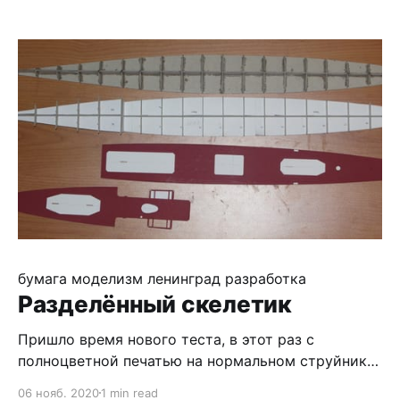
быстро собрать - зенитки. В 1944 году зенитное
вооружение корабля состояло из двух 34-к,
одной 81-к, восьми 70-к (Качур пишет о четырёх,
но на фотографиях чётко
бумага
моделизм
ленинград
разработка
Разделённый скелетик
Пришло время нового теста, в этот раз с
полноцветной печатью на нормальном струйнике.
Получится ли сходу собрать нормальную модель
06 нояб. 2020
1 min read