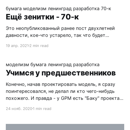
бумага
моделизм
ленинград
разработка
70-к
Ещё зенитки - 70-к
Это неопубликованный ранее пост двухлетней
давности, кое-что устарело, так что будет
дополнение ;) На сладкое - 70-к. По ней
19 апр. 2021
2 min read
информации больше всего, в том числе есть
качественные обмеры. Модель получается
посложнее предыдуших, так как основная
моделизм
бумага
ленинград
разработка
мелочёвка на виду и её требуется показать. Пока
Учимся у предшественников
не сделал прицельные приспособления и
боепитание - не
Конечно, начав проектировать модель, я сразу
поинтересовался, не делал ли кто чего-нибудь
похожего. И правда - у GPM есть "Баку" проекта
38, представлявшего собой модернизацию
24 нояб. 2020
1 min read
проекта 1 и "Ташкент", который хоть и совсем
другой, но совпадает по части вооружения и СУО.
Так же имеются "Разумный&