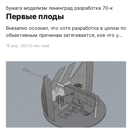
бумага
моделизм
ленинград
разработка
70-к
Первые плоды
Внезапно осознал, что хотя разработка в целом по
объективным причинам затягивается, кое что уже
пошло в продакшын, а именно - зенитные
19 апр. 2021
2 min read
автоматы 70-к. Ответственно заявляю, что по
состоянию на середину апреля 2021 года моя
разработка - лучшая из известных бумажных в
масштабе 1/200. Афтермаркет к пластику - не моя