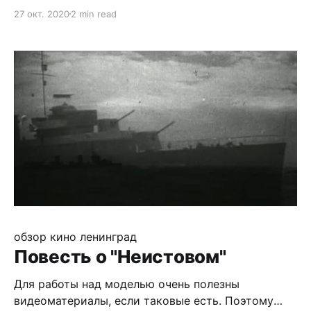
разработку собственной. За год сделал немало,
27 окт. 2020
2 min read
но потом пошёл чудесный 2020 и работа
приостановилась. Во время разработки вёл
записи, как для себя, так и с прицелом на
выкладывание в сеть. Вчера вернулся, посмотрел
на
обзор
кино
ленинград
Повесть о "Неистовом"
Для работы над моделью очень полезны
видеоматериалы, если таковые есть. Поэтому