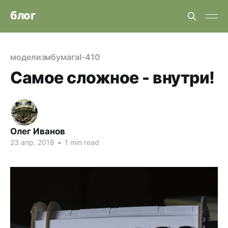
блог
моделизм
бумага
l-410
Самое сложное - внутри!
Олег Иванов
23 апр. 2018
•
1 min read