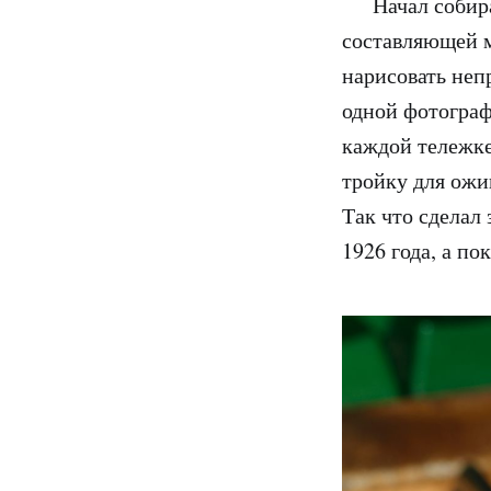
Начал собират
составляющей м
нарисовать неп
одной фотограф
каждой тележке
тройку для ожив
Так что сделал
1926 года, а по