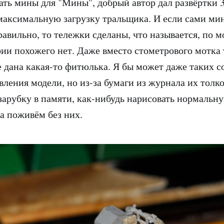
ь мины для "Мины", добрый автор дал развёртки 3
аксимальную загрузку тральщика. И если сами ми
равильно, то тележки сделаны, что называется, по м
ии похожего нет. Даже вместо стометрового мотка 
 дана какая-то фитюлька. Я бы может даже таких с
ления модели, но из-за бумаги из журнала их толко
 зарубку в памяти, как-нибудь нарисовать нормальн
ка поживём без них.