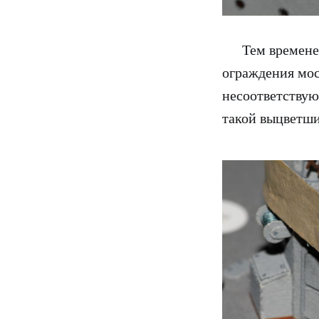
Тем временем 
ограждения мост
несоответствую
такой выцветши