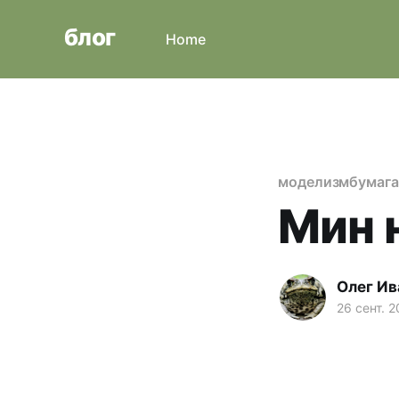
блог
Home
моделизм
бумага
Мин 
Олег Ив
26 сент. 2