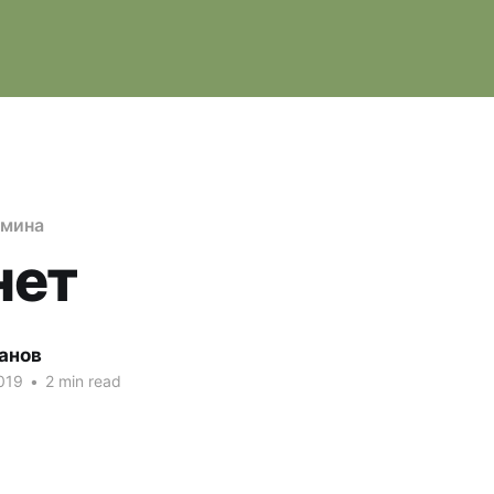
мина
нет
анов
019
•
2 min read