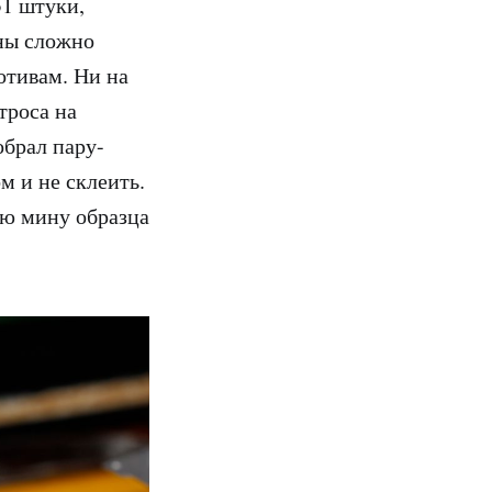
1 штуки,
ны сложно
отивам. Ни на
троса на
обрал пару-
м и не склеить.
ую мину образца