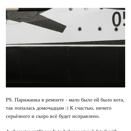
PS. Парижанка в ремонте - мало было ей было кота,
так попалась домочадцам :) К счастью, ничего
серьёзного и скоро всё будет исправлено.
A character outfit needs to balance visual detail with