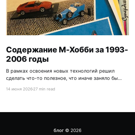
Содержание М-Хобби за 1993-
2006 годы
В рамках освоения новых технологий решил
сделать что-то полезное, что иначе заняло бы
кучу времени и сил. Натравил искуственного
14 июня 2026
27 min read
идиота на пачку журналов, чтоб он извлёк оттуда
оглавления. По идее получилось более-менее
правильно, но гарантии не дам. Формат так себе,
но это мелочи, инфа уже вынута и в дальнейшем
можно
блог
© 2026