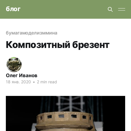
блог
бумага
моделизм
мина
Композитный брезент
Олег Иванов
18 янв. 2020
•
2 min read